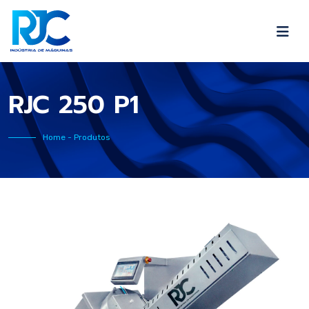
RJC 250 P1
Home
- Produtos